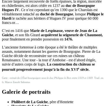
Encore largement recouverte de forêts épaisses, la région, morcelée
en châtellenies, est alors cédée en 1237 au
duc de Bourgogne
Hugues IV
. Ce n’est cependant qu’en 1390 que le Charolais est
véritablement rattaché au
duché de Bourgogne
, lorsque
Philippe le
Hardi
le rachète aux héritiers d’Hugues IV pour quelque 60 000
francs-or…
C’est en 1416 que
Marie de Lespinasse, veuve de Jean de La
Guiche
, et son fils Girard
acquièrent la seigneurie de Chaumont,
pour finalement en prendre possession en
1476.
L’ancienne forteresse à cette époque a été le théâtre de multiples
assauts, notamment durant les guerres de Bourgogne. Pierre de La
Guiche décide de reconstruire sur ces ruines un château
Renaissance. Une tour - la tour d’Amboise - est d’abord érigée,
suivie d’autres corps de logis.
La construction du château se
e
poursuit progressivement jusqu’à la fin du XVI
siècle.
Carte : extrait de
L'État bourguigon sous le duc Philippe le Bon entre 1419 et 1469
. Trad. en
fr. Marco Zanoli Sidonius
Galerie de portraits
Philibert de La Guiche
, père d'Henriette