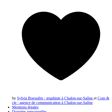
by
Sylvia Boessière
: graphiste à Chalon-sur-Saône
et
Com &
cie
: agence de communication à Chalon-sur-Saône
Mentions légales
Données personnelles